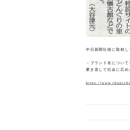
中日新聞社様に取材し
－ブランド名について
磨き直して社会に広め
https://www.chunichi