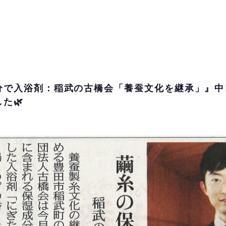
分で入浴剤：稲武の古橋会「養蚕文化を継承」』中
た🌿